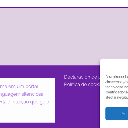
Declaración de privacidad (B
Para ofrecer l
almacenar y/o 
Política de cookies (BR)
forma em um portal
tecnologías n
identificacione
linguagem silenciosa
afectar negati
rta a intuição que guia
Ace