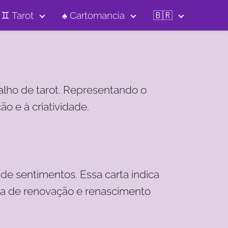
♊️ Tarot
♠️ Cartomancia
🇧🇷
alho de tarot. Representando o
o e à criatividade.
e sentimentos. Essa carta indica
gia de renovação e renascimento