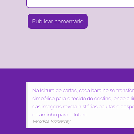
Na leitura de cartas, cada baralho se trans
simbólico para o tecido do destino, onde a 
das imagens revela histórias ocultas e despe
o caminho para o futuro.
Verónica Monterrey